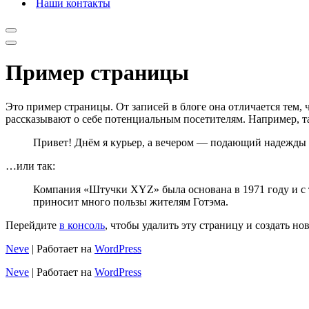
Наши контакты
Меню
навигации
Меню
навигации
Пример страницы
Это пример страницы. От записей в блоге она отличается тем, 
рассказывают о себе потенциальным посетителям. Например, т
Привет! Днём я курьер, а вечером — подающий надежды ак
…или так:
Компания «Штучки XYZ» была основана в 1971 году и с т
приносит много пользы жителям Готэма.
Перейдите
в консоль
, чтобы удалить эту страницу и создать но
Neve
| Работает на
WordPress
Neve
| Работает на
WordPress